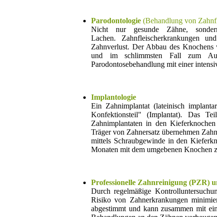
Parodontologie
(Behandlung von Zahnfl
Nicht nur gesunde Zähne, sonder
Lachen. Zahnfleischerkrankungen und
Zahnverlust. Der Abbau des Knochens w
und im schlimmsten Fall zum Ausf
Parodontosebehandlung mit einer intens
Implantologie
Ein Zahnimplantat (lateinisch implantar
Konfektionsteil" (Implantat). Das Te
Zahnimplantaten in den Kieferknochen 
Träger von Zahnersatz übernehmen Zahni
mittels Schraubgewinde in den Kieferkn
Monaten mit dem umgebenen Knochen zu ei
Professionelle Zahnreinigung (PZR) 
Durch regelmäßige Kontrolluntersuchu
Risiko von Zahnerkrankungen minimiert
abgestimmt und kann zusammen mit eine