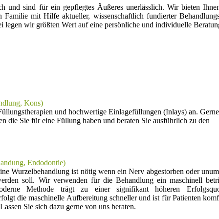
ch und sind für ein gepflegtes Äußeres unerlässlich. Wir bieten Ihn
 Familie mit Hilfe aktueller, wissenschaftlich fundierter Behandlun
 legen wir größten Wert auf eine persönliche und individuelle Beratun
ndlung, Kons)
e Füllungstherapien und hochwertige Einlagefüllungen (Inlays) an. Gern
n die Sie für eine Füllung haben und beraten Sie ausführlich zu den
andung, Endodontie)
Eine Wurzelbehandlung ist nötig wenn ein Nerv abgestorben oder unu
werden soll. Wir verwenden für die Behandlung ein maschinell betr
moderne Methode trägt zu einer signifikant höheren Erfolgsqu
olgt die maschinelle Aufbereitung schneller und ist für Patienten komf
Lassen Sie sich dazu gerne von uns beraten.