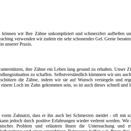
s können wir Ihre Zähne unkompliziert und schmerzfrei aufhellen u
leaching verwenden wir zudem ein sehr schonendes Gel. Gerne beraten
n unserer Praxis.
nterstützen, ihre Zähne ein Leben lang gesund zu erhalten. Unser Zie
andlungssituation zu schaffen. Selbstverständlich kümmern wir uns auc
 schützen die Zähne, indem wir sie auf Wunsch versiegeln und reg
zu einem Loch im Zahn gekommen sein, so ist auch dieses schnell und l
r vorm Zahnarzt, dass er ihn auch bei Schmerzen meidet - oft mit 
 kann jedoch durch positive Erfahrungen wieder verlernt werden. Wi
inisches Problem und erläutern Ihnen die Untersuchung und m