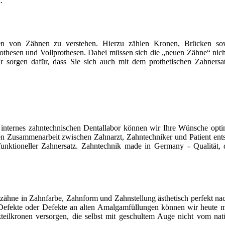
.
llen von Zähnen zu verstehen. Hierzu zählen Kronen, Brücken so
othesen und Vollprothesen. Dabei müssen sich die „neuen Zähne“ nic
ir sorgen dafür, dass Sie sich auch mit dem prothetischen Zahnersa
 internes zahntechnischen Dentallabor können wir Ihre Wünsche opti
en Zusammenarbeit zwischen Zahnarzt, Zahntechniker und Patient ents
 funktioneller Zahnersatz. Zahntechnik made in Germany - Qualität, 
zähne in Zahnfarbe, Zahnform und Zahnstellung ästhetisch perfekt na
Defekte oder Defekte an alten Amalgamfüllungen können wir heute mi
teilkronen versorgen, die selbst mit geschultem Auge nicht vom nat