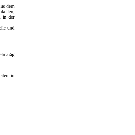
 aus dem
keiten,
 in der
eile und
gelmäßig
iten in