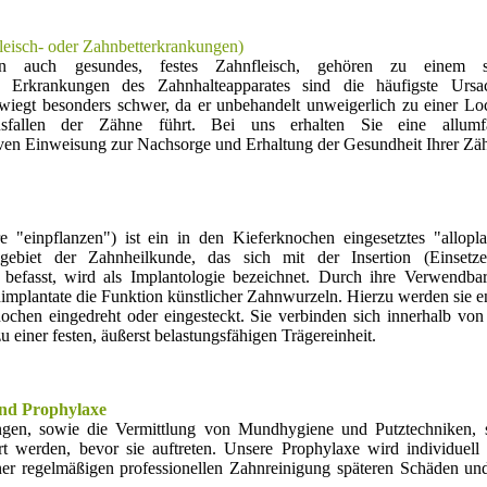
eisch- oder Zahnbetterkrankungen)
n auch gesundes, festes Zahnfleisch, gehören zu einem s
 Erkrankungen des Zahnhalteapparates sind die häufigste Ursa
iegt besonders schwer, da er unbehandelt unweigerlich zu einer Lo
allen der Zähne führt. Bei uns erhalten Sie eine allumfa
iven Einweisung zur Nachsorge und Erhaltung der Gesundheit Ihrer Zä
e "einpflanzen") ist ein in den Kieferknochen eingesetztes "allopla
ilgebiet der Zahnheilkunde, das sich mit der Insertion (Einsetz
befasst, wird als Implantologie bezeichnet. Durch ihre Verwendbark
mplantate die Funktion künstlicher Zahnwurzeln. Hierzu werden sie 
ochen eingedreht oder eingesteckt. Sie verbinden sich innerhalb von
ner festen, äußerst belastungsfähigen Trägereinheit.
und Prophylaxe
ngen, sowie die Vermittlung von Mundhygiene und Putztechniken, s
 werden, bevor sie auftreten. Unsere Prophylaxe wird individuell 
r regelmäßigen professionellen Zahnreinigung späteren Schäden und