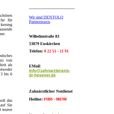
chönen
Wir sind DENTOLO
che für
Partnerpraxis
ckerung
ssende
hne.
Wilhelmstraße 83
53879 Euskirchen
Telefon:
0 22 51 - 21 91
stisches
en) von
eit als
EMail
:
entweder
info@zahnarztpraxis-
 3 bis 6
dr-hesener.de
Zahnärztlicher Notdienst
01805 - 986700
Hotline:
oll das
auf Sie
 teuren