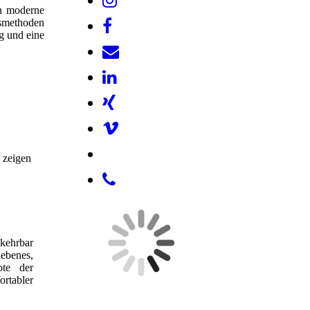
en moderne
gsmethoden
g und eine
e zeigen
mkehrbar
iebenes,
ote der
ortabler