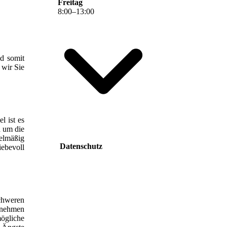
Freitag
8
:
00
–
13
:
00
nd somit
 wir Sie
l ist es
h um die
elmäßig
Datenschutz
iebevoll
schweren
r nehmen
ögliche