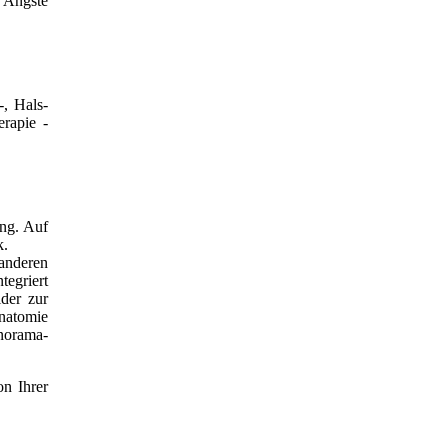
 Ängste
-, Hals-
rapie -
ung. Auf
k.
anderen
tegriert
lder zur
natomie
norama-
on Ihrer