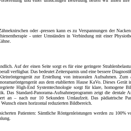
Vorbereitung und einer umsichtigen Betreuung helfen wir Ihnen ihre
 Zähneknirschen oder -pressen kann es zu Verspannungen der Nacken
enentherapie - unter Umständen in Verbindung mit einer Physiothe
Zähne.
ändlich. Auf der einen Seite sorgt es für eine geringere Strahlenbelast
überall verfügbar. Das bedeutet Zeitersparnis und eine bessere Diagnosti
Kleinröntgengerät zur Erstellung von intraoralen Aufnahmen. Zum 
anoramaröntgengerät aus dem etablierten Hause KaVo. Dieses Gerät in
integrierte High-End Systemtechnologie sorgt für klare, homogene Bi
ostik. Das Standard-Panorama-Aufnahmeprogramm zeigt die dentale A
iniert an – nach nur 10 Sekunden Umlaufzeit. Das pädiatrische Pa
Wunsch einen horizontal reduzierten Bildbereich.
rsicherten Patienten: Sämtliche Röntgenleistungen werden zu 100% v
lung.