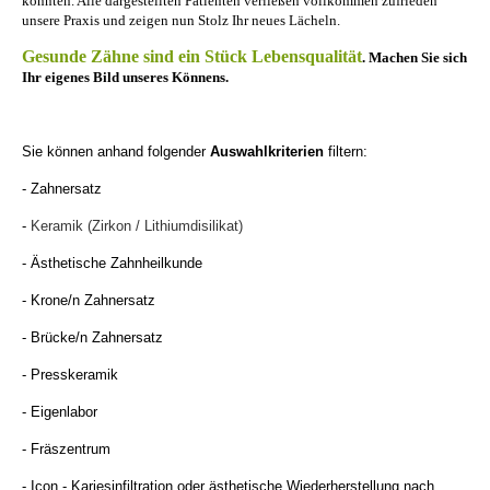
konnten. Alle dargestellten Patienten verließen vollkommen zufrieden
unsere Praxis und zeigen nun Stolz Ihr neues Lächeln.
Gesunde Zähne sind ein Stück Lebensqualität
.
Machen Sie sich
Ihr eigenes Bild unseres Könnens.
Sie können anhand folgender
Auswahlkriterien
filtern:
- Zahnersatz
-
Keramik (Zirkon / Lithiumdisilikat)
- Ästhetische Zahnheilkunde
- Krone/n Zahnersatz
- Brücke/n Zahnersatz
- Presskeramik
- Eigenlabor
- Fräszentrum
- Icon - Kariesinfiltration oder ästhetische Wiederherstellung nach