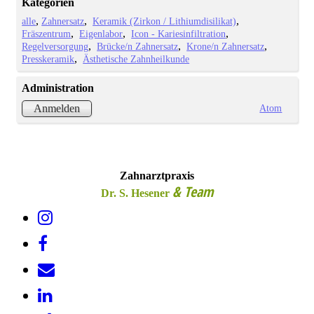
Kategorien
alle
Zahnersatz
Keramik (Zirkon / Lithiumdisilikat)
Fräszentrum
Eigenlabor
Icon - Kariesinfiltration
Regelversorgung
Brücke/n Zahnersatz
Krone/n Zahnersatz
Presskeramik
Ästhetische Zahnheilkunde
Administration
Atom
Anmelden
Zahnarztpraxis
& Team
Dr. S. Hesener