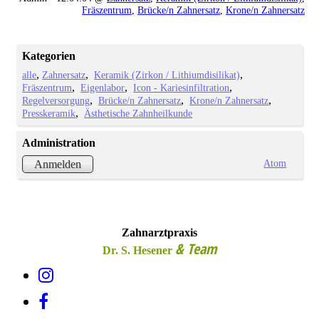
Fräszentrum
,
Brücke/n Zahnersatz
,
Krone/n Zahnersatz
Kategorien
alle
Zahnersatz
Keramik (Zirkon / Lithiumdisilikat)
Fräszentrum
Eigenlabor
Icon - Kariesinfiltration
Regelversorgung
Brücke/n Zahnersatz
Krone/n Zahnersatz
Presskeramik
Ästhetische Zahnheilkunde
Administration
Atom
Anmelden
Zahnarztpraxis
& Team
Dr. S. Hesener