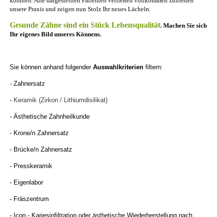
konnten. Alle dargestellten Patienten verließen vollkommen zufrieden
unsere Praxis und zeigen nun Stolz Ihr neues Lächeln.
Gesunde Zähne sind ein Stück Lebensqualität
.
Machen Sie sich
Ihr eigenes Bild unseres Könnens.
Sie können anhand folgender
Auswahlkriterien
filtern:
- Zahnersatz
-
Keramik (Zirkon / Lithiumdisilikat)
- Ästhetische Zahnheilkunde
- Krone/n Zahnersatz
- Brücke/n Zahnersatz
- Presskeramik
- Eigenlabor
- Fräszentrum
- Icon - Kariesinfiltration oder ästhetische Wiederherstellung nach