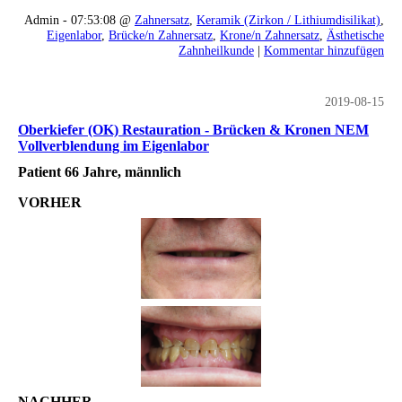
Admin - 07:53:08 @
Zahnersatz
,
Keramik (Zirkon / Lithiumdisilikat)
,
Eigenlabor
,
Brücke/n Zahnersatz
,
Krone/n Zahnersatz
,
Ästhetische
Zahnheilkunde
|
Kommentar hinzufügen
2019-08-15
Oberkiefer (OK) Restauration - Brücken & Kronen NEM
Vollverblendung im Eigenlabor
Patient 66 Jahre, männlich
VORHER
NACHHER